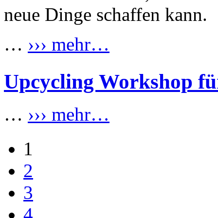
neue Dinge schaffen kann.
…
››› mehr…
Upcycling Workshop für
…
››› mehr…
1
2
3
4